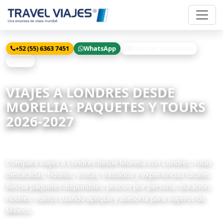
+52 (55) 6363 7451
WhatsApp
Solicitar cotización
Chat
Inicio
Viajes
Londres desde Morelia
VIAJES A LONDRES DESDE
MORELIA: PAQUETES Y TOURS
2026-2027
47 paquetes disponibles
Compara viajes a Londres desde Morelia con Londres, rutas
destacadas, hoteles, visitas, traslados y experiencias locales.
Revisa paquetes disponibles, precios por persona, duración,
hoteles, vuelos cuando aplique y asesoría para viajeros de
México.