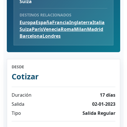
Suiza
DESTINOS RELACIONADOS
Europa
España
Francia
Inglaterra
Italia
Suiza
París
Venecia
Roma
Milan
Madrid
Barcelona
Londres
DESDE
Cotizar
Duración
17 días
Salida
02-01-2023
Tipo
Salida Regular