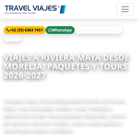
+52 (55) 6363 7451
WhatsApp
Solicitar cotización
Chat
Inicio
Viajes
Riviera Maya desde Morelia
VIAJES A RIVIERA MAYA DESDE
MORELIA: PAQUETES Y TOURS
2026-2027
8 paquetes disponibles
Compara viajes a Riviera Maya desde Morelia con Riviera
Maya, rutas destacadas, hoteles, visitas, traslados y
experiencias locales. Revisa paquetes disponibles, precios
por persona, duración, hoteles, vuelos cuando aplique y
asesoría para viajeros de México.