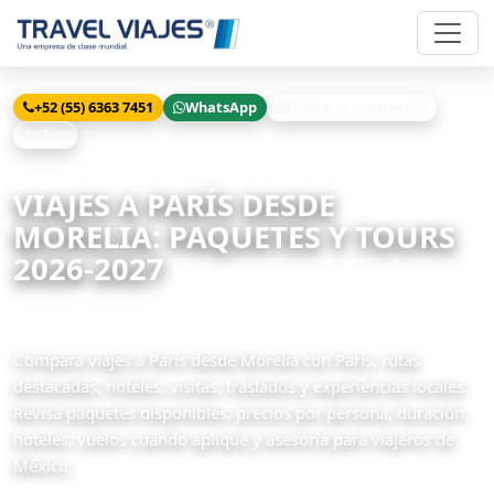
+52 (55) 6363 7451
WhatsApp
Solicitar cotización
Chat
Inicio
Viajes
París desde Morelia
VIAJES A PARÍS DESDE
MORELIA: PAQUETES Y TOURS
2026-2027
98 paquetes disponibles
Compara viajes a París desde Morelia con París, rutas
destacadas, hoteles, visitas, traslados y experiencias locales.
Revisa paquetes disponibles, precios por persona, duración,
hoteles, vuelos cuando aplique y asesoría para viajeros de
México.