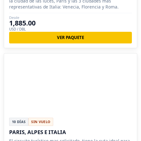
la ciudad de las luces, Paris y las 3 ciudades mas
representativas de Italia: Venecia, Florencia y Roma.
Desde
1,885.00
USD / DBL
VER PAQUETE
10 DÍAS
SIN VUELO
PARIS, ALPES E ITALIA
El circuito turístico mas solicitado, tiene la ruta ideal para