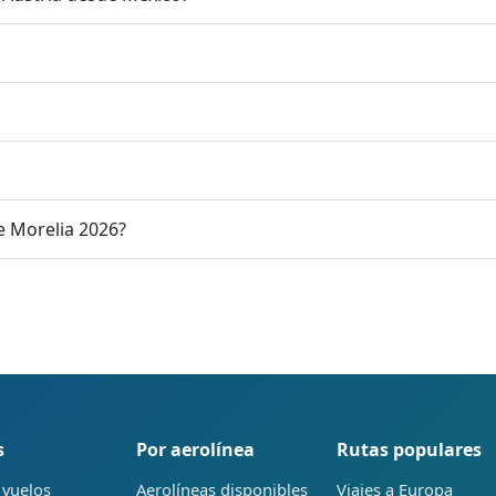
e Morelia 2026?
s
Por aerolínea
Rutas populares
 vuelos
Aerolíneas disponibles
Viajes a Europa