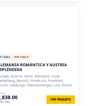
11 DÍAS
SIN VUELO
ALEMANIA ROMÁNTICA Y AUSTRIA
ESPLÉNDIDA
uropa, Austria, Viena, Alemania, Suiza,
eidelberg, Munich, Innsbruck, Frankfurt,
urich, Salzburgo, Oberammergau, Linz, Krems
esde
1,838.00
VER PAQUETE
UR / DBL