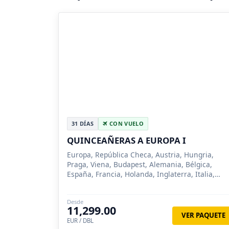
31 DÍAS
CON VUELO
QUINCEAÑERAS A EUROPA I
Europa, República Checa, Austria, Hungria,
Praga, Viena, Budapest, Alemania, Bélgica,
España, Francia, Holanda, Inglaterra, Italia,
Suiza, París, Innsbruck, Venecia, Florencia,
Roma, Milan, Madrid, Zarago...
Desde
11,299.00
VER PAQUETE
EUR / DBL