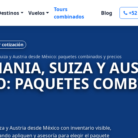
Tours
Destinos
Vuelos
Blog
+52
combinados
r cotización
Suiza y Austria desde México: paquetes combinados y precios
MANIA, SUIZA Y AU
O: PAQUETES COM
a y Austria desde México con inventario visible,
uando apliquen y asesoría para elegir el paquete