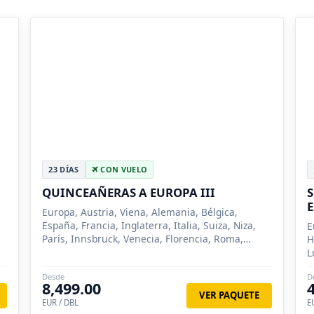
23 DÍAS
CON VUELO
QUINCEAÑERAS A EUROPA III
S
Europa, Austria, Viena, Alemania, Bélgica,
España, Francia, Inglaterra, Italia, Suiza, Niza,
E
París, Innsbruck, Venecia, Florencia, Roma,
H
Madrid, Zaragoza, Barcelona, Londres, Bruselas,
L
Brujas, Pisa, Lucer...
O
Desde
D
S
8,499.00
VER PAQUETE
EUR / DBL
E