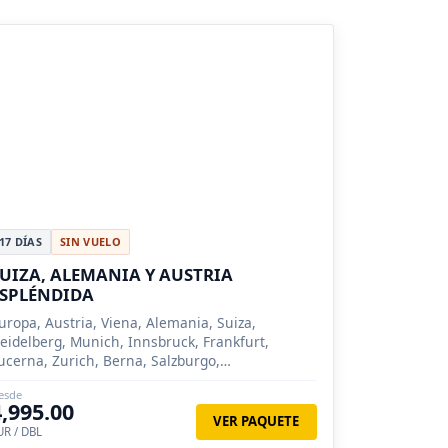
17 DÍAS
SIN VUELO
UIZA, ALEMANIA Y AUSTRIA
ESPLÉNDIDA
uropa, Austria, Viena, Alemania, Suiza,
eidelberg, Munich, Innsbruck, Frankfurt,
ucerna, Zurich, Berna, Salzburgo,
berammergau, Linz, Krems, Interlaken, Füssen,
esde
elva Negra, Ginebra (Suiza)), Montreux...
4,995.00
VER PAQUETE
UR / DBL