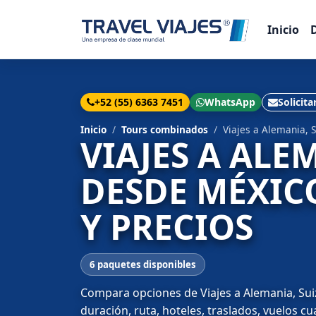
Inicio
+52 (55) 6363 7451
WhatsApp
Solicita
Inicio
Tours combinados
Viajes a Alemania, 
VIAJES A ALE
DESDE MÉXIC
Y PRECIOS
6 paquetes disponibles
Compara opciones de Viajes a Alemania, Suiz
duración, ruta, hoteles, traslados, vuelos c