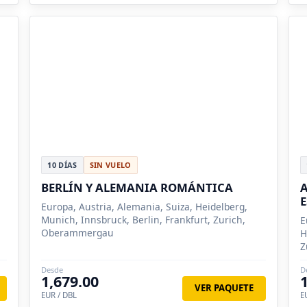
10 DÍAS
SIN VUELO
BERLÍN Y ALEMANIA ROMÁNTICA
Europa, Austria, Alemania, Suiza, Heidelberg,
Munich, Innsbruck, Berlin, Frankfurt, Zurich,
E
Oberammergau
H
Z
Desde
D
1,679.00
VER PAQUETE
EUR / DBL
E