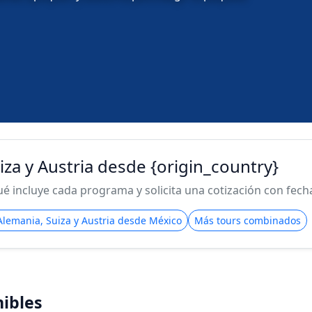
uiza y Austria desde {origin_country}
 incluye cada programa y solicita una cotización con fecha 
 Alemania, Suiza y Austria desde México
Más tours combinados
ibles