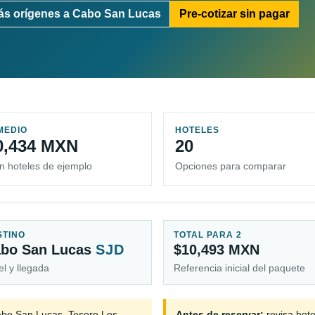
ás orígenes a Cabo San Lucas
Pre-cotizar sin pagar
MEDIO
HOTELES
0,434 MXN
20
n hoteles de ejemplo
Opciones para comparar
STINO
TOTAL PARA 2
bo San Lucas
SJD
$10,493 MXN
el y llegada
Referencia inicial del paquete
abo San Lucas, Tesoro Los
Antes de reservar:
revisa hote