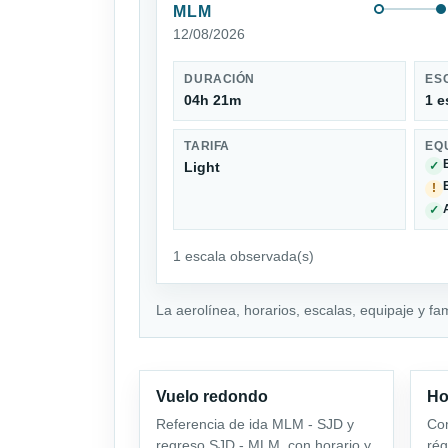
MLM
12/08/2026
DURACIÓN
ES
04h 21m
1 e
TARIFA
EQ
Light
✓
!
✓
1 escala observada(s)
La aerolínea, horarios, escalas, equipaje y fa
Vuelo redondo
Ho
Referencia de ida MLM - SJD y
Com
regreso SJD - MLM, con horario y
rég