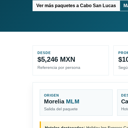
Ver más paquetes a Cabo San Lucas
M
DESDE
PRO
$5,246 MXN
$1
Referencia por persona
Segú
ORIGEN
DE
Morelia
MLM
Ca
Salida del paquete
Hot
Hoteles destacados:
Holiday Inn Express C