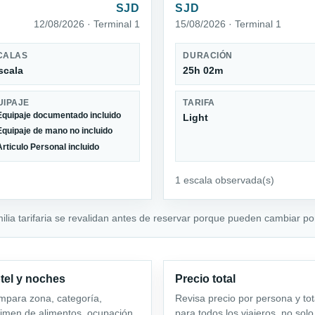
SJD
SJD
12/08/2026 · Terminal 1
15/08/2026 · Terminal 1
CALAS
DURACIÓN
scala
25h 02m
UIPAJE
TARIFA
Equipaje documentado incluido
Light
Equipaje de mano no incluido
Articulo Personal incluido
1 escala observada(s)
milia tarifaria se revalidan antes de reservar porque pueden cambiar por
tel y noches
Precio total
para zona, categoría,
Revisa precio por persona y tot
imen de alimentos, ocupación
para todos los viajeros, no solo