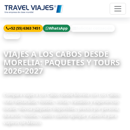
+52 (55) 6363 7451
WhatsApp
Solicitar cotización
Chat
Inicio
Viajes
Los Cabos desde Morelia
VIAJES A LOS CABOS DESDE
MORELIA: PAQUETES Y TOURS
2026-2027
2 paquetes disponibles
Compara viajes a Los Cabos desde Morelia con Los Cabos,
rutas destacadas, hoteles, visitas, traslados y experiencias
locales. Revisa paquetes disponibles, precios por persona,
duración, hoteles, vuelos cuando aplique y asesoría para
viajeros de México.