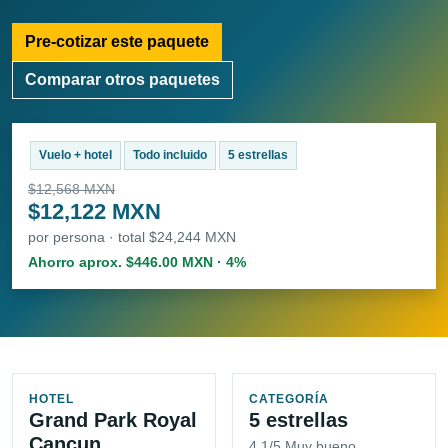
Pre-cotizar este paquete
Comparar otros paquetes
Vuelo + hotel
Todo incluido
5 estrellas
$12,568 MXN
$12,122 MXN
por persona · total $24,244 MXN
Ahorro aprox. $446.00 MXN · 4%
HOTEL
CATEGORÍA
Grand Park Royal
5 estrellas
Cancun
4.1/5 Muy bueno