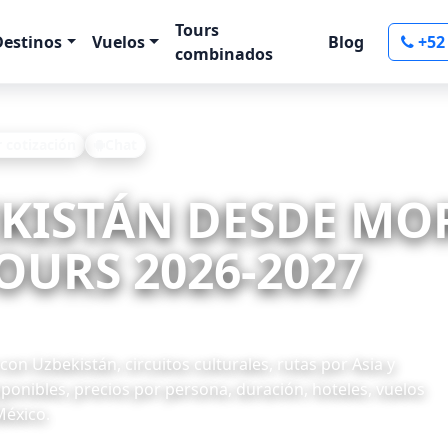
Tours
Destinos
Vuelos
Blog
+52
combinados
r cotización
Chat
EKISTÁN DESDE MO
OURS 2026-2027
on Uzbekistán, circuitos culturales, rutas por Asia y
onibles, precios por persona, duración, hoteles, vuelos
México.