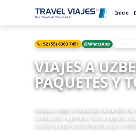
Inicio
+52 (55) 6363 7451
WhatsApp
Solicita
Inicio
Viajes
Uzbekistán desde Morelia
VIAJES A UZB
PAQUETES Y T
1 paquetes disponibles
Compara viajes a Uzbekistán desde Morelia c
combinados regionales. Revisa paquetes disp
cuando aplique y asesoría para viajeros de 