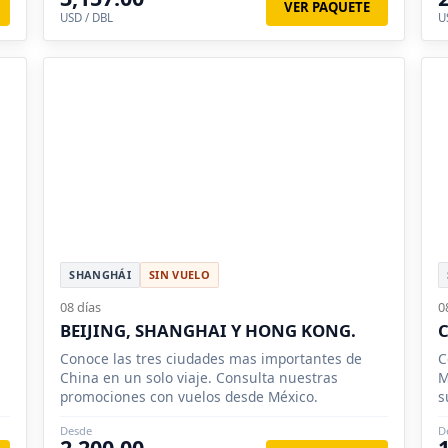
VER PAQUETE
USD / DBL
U
SHANGHÁI
SIN VUELO
08 días
0
BEIJING, SHANGHAI Y HONG KONG.
C
Conoce las tres ciudades mas importantes de
C
China en un solo viaje. Consulta nuestras
M
promociones con vuelos desde México.
s
p
Desde
D
2,200.00