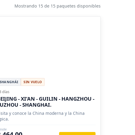
Mostrando 15 de 15 paquetes disponibles
SHANGHÁI
SIN VUELO
3 días
EIJING - XI’AN - GUILIN - HANGZHOU -
UZHOU - SHANGHAI.
isita y conoce la China moderna y la China
ípica.
esde
2,464.00