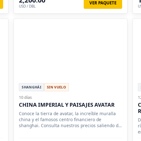
VER PAQUETE
USD / DBL
U
SHANGHÁI
SIN VUELO
10 días
1
CHINA IMPERIAL Y PAISAJES AVATAR
C
R
Conoce la tierra de avatar, la increíble muralla
china y el famosos centro financiero de
D
shanghai. Consulta nuestros precios saliendo de
r
México
e