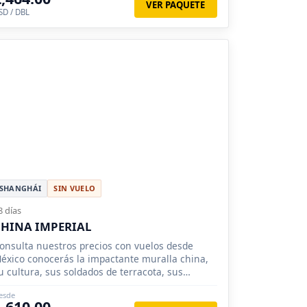
VER PAQUETE
SD / DBL
SHANGHÁI
SIN VUELO
8 días
HINA IMPERIAL
onsulta nuestros precios con vuelos desde
éxico conocerás la impactante muralla china,
u cultura, sus soldados de terracota, sus
agodas.
esde
1,610.00