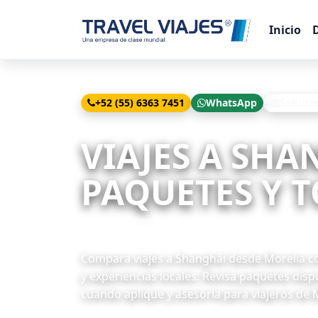
Inicio
+52 (55) 6363 7451
WhatsApp
Solicita
Inicio
Viajes
Shanghái desde Morelia
VIAJES A SHA
PAQUETES Y T
15 paquetes disponibles
Compara viajes a Shanghái desde Morelia con
y experiencias locales. Revisa paquetes disp
cuando aplique y asesoría para viajeros de 