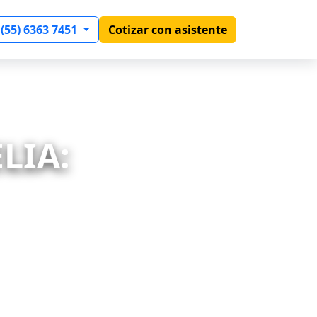
 (55) 6363 7451
Cotizar con asistente
LIA: