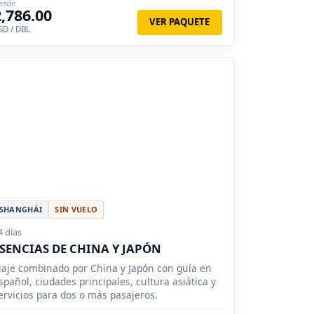
esde
2,786.00
VER PAQUETE
SD / DBL
SHANGHÁI
SIN VUELO
4 días
SENCIAS DE CHINA Y JAPÓN
iaje combinado por China y Japón con guía en
spañol, ciudades principales, cultura asiática y
ervicios para dos o más pasajeros.