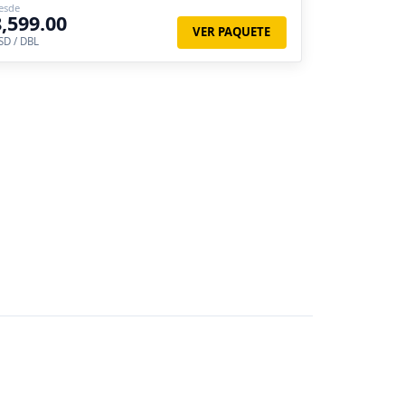
esde
8,599.00
VER PAQUETE
SD / DBL