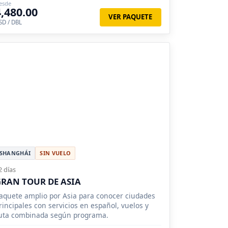
esde
4,480.00
VER PAQUETE
SD / DBL
SHANGHÁI
SIN VUELO
2 días
RAN TOUR DE ASIA
aquete amplio por Asia para conocer ciudades
rincipales con servicios en español, vuelos y
uta combinada según programa.