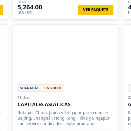
Desde
D
5,264.00
VER PAQUETE
USD / DBL
U
SHANGHÁI
SIN VUELO
13 días
2
CAPITALES ASIÁTICAS
G
s
Ruta por China, Japón y Singapur para conocer
P
e
Beijing, Shanghái, Hong Kong, Tokio y Singapur
p
con servicios indicados según programa.
r