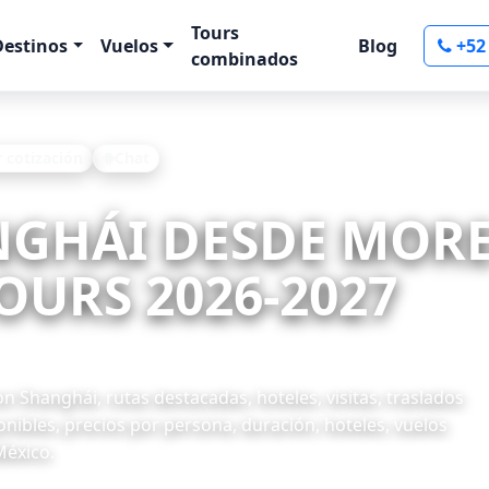
Tours
Destinos
Vuelos
Blog
+52
combinados
r cotización
Chat
NGHÁI DESDE MORE
OURS 2026-2027
 Shanghái, rutas destacadas, hoteles, visitas, traslados
onibles, precios por persona, duración, hoteles, vuelos
México.