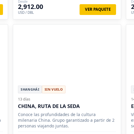
Desde
D
2,912.00
VER PAQUETE
USD / DBL
U
SHANGHÁI
SIN VUELO
13 días
1
CHINA, RUTA DE LA SEDA
E
Conoce las profundidades de la cultura
V
a
milenaria China. Grupo garantizado a partir de 2
e
personas viajando juntas.
s