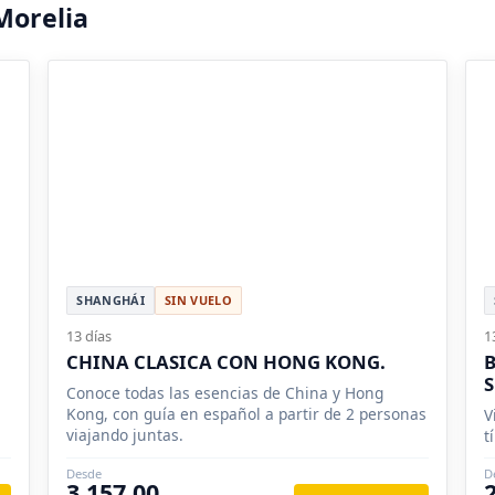
Morelia
SHANGHÁI
SIN VUELO
13 días
1
CHINA CLASICA CON HONG KONG.
B
S
Conoce todas las esencias de China y Hong
Kong, con guía en español a partir de 2 personas
V
viajando juntas.
t
Desde
D
3,157.00