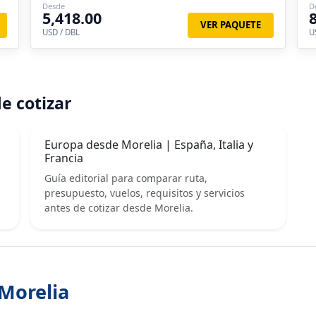
Desde
D
5,418.00
VER PAQUETE
USD / DBL
U
e cotizar
|
Europa desde Morelia | España, Italia y
Francia
Guía editorial para comparar ruta,
presupuesto, vuelos, requisitos y servicios
antes de cotizar desde Morelia.
 Morelia