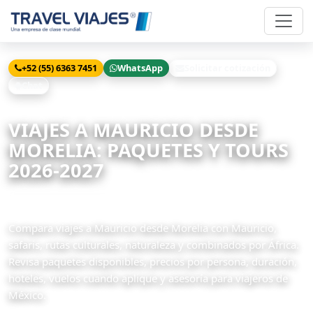
+52 (55) 6363 7451
WhatsApp
Solicitar cotización
Chat
Inicio
Viajes
Mauricio desde Morelia
VIAJES A MAURICIO DESDE
MORELIA: PAQUETES Y TOURS
2026-2027
2 paquetes disponibles
Compara viajes a Mauricio desde Morelia con Mauricio,
safaris, rutas culturales, naturaleza y combinados por África.
Revisa paquetes disponibles, precios por persona, duración,
hoteles, vuelos cuando aplique y asesoría para viajeros de
México.