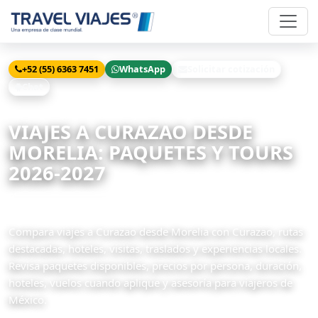
+52 (55) 6363 7451
WhatsApp
Solicitar cotización
Chat
Inicio
Viajes
Curazao desde Morelia
VIAJES A CURAZAO DESDE
MORELIA: PAQUETES Y TOURS
2026-2027
1 paquetes disponibles
Compara viajes a Curazao desde Morelia con Curazao, rutas
destacadas, hoteles, visitas, traslados y experiencias locales.
Revisa paquetes disponibles, precios por persona, duración,
hoteles, vuelos cuando aplique y asesoría para viajeros de
México.