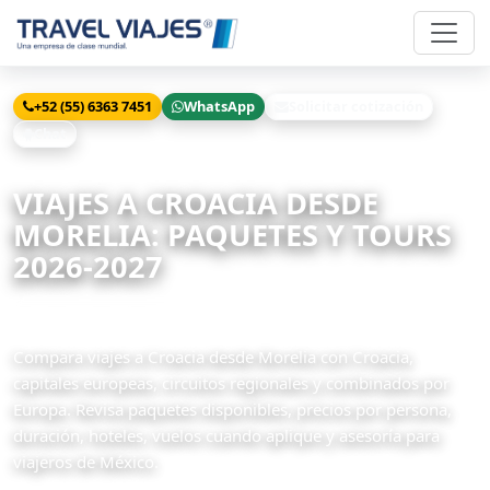
+52 (55) 6363 7451
WhatsApp
Solicitar cotización
Chat
Inicio
Viajes
Croacia desde Morelia
VIAJES A CROACIA DESDE
MORELIA: PAQUETES Y TOURS
2026-2027
11 paquetes disponibles
Compara viajes a Croacia desde Morelia con Croacia,
capitales europeas, circuitos regionales y combinados por
Europa. Revisa paquetes disponibles, precios por persona,
duración, hoteles, vuelos cuando aplique y asesoría para
viajeros de México.