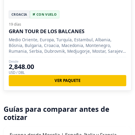
CROACIA
CON VUELO
19 días
GRAN TOUR DE LOS BALCANES
Medio Oriente, Europa, Turquía, Estambul, Albania,
Bósnia, Bulgaria, Croacia, Macedonia, Montenegro,
Rumania, Serbia, Dubrovnik, Medjugorje, Mostar, Sarajevo,
Veliko Tarnovo, Sofia, Rila, Bucarest, Sibiu, Brasov, Trogir,
Desde
Kotor, Budva, Shkoder, Ohrid, Skopie, Belgrado
2,848.00
USD / DBL
VER PAQUETE
Guías para comparar antes de
cotizar
Europa desde Morelia | España, Italia y Francia