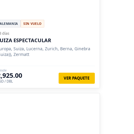
ALEMANIA
SIN VUELO
8 días
UIZA ESPECTACULAR
uropa, Suiza, Lucerna, Zurich, Berna, Ginebra
Suiza)), Zermatt
esde
2,925.00
VER PAQUETE
SD / DBL