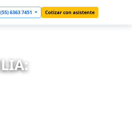
 (55) 6363 7451
Cotizar con asistente
LIA: