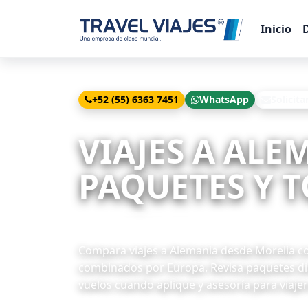
Inicio
+52 (55) 6363 7451
WhatsApp
Solicita
Inicio
Viajes
Alemania desde Morelia
VIAJES A ALE
PAQUETES Y T
70 paquetes disponibles
Compara viajes a Alemania desde Morelia con
combinados por Europa. Revisa paquetes dis
vuelos cuando aplique y asesoría para viaje