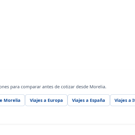
ones para comparar antes de cotizar desde Morelia.
de Morelia
Viajes a Europa
Viajes a España
Viajes a I