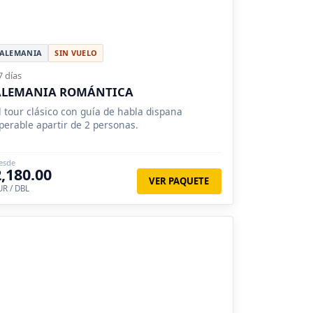
ALEMANIA
SIN VUELO
7 días
ALEMANIA ROMÁNTICA
l tour clásico con guía de habla dispana
perable apartir de 2 personas.
esde
2,180.00
VER PAQUETE
UR / DBL