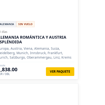
ALEMANIA
SIN VUELO
1 días
ALEMANIA ROMÁNTICA Y AUSTRIA
ESPLÉNDIDA
uropa, Austria, Viena, Alemania, Suiza,
eidelberg, Munich, Innsbruck, Frankfurt,
urich, Salzburgo, Oberammergau, Linz, Krems
esde
1,838.00
VER PAQUETE
UR / DBL