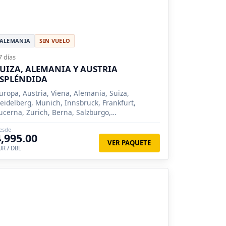
ALEMANIA
SIN VUELO
7 días
UIZA, ALEMANIA Y AUSTRIA
ESPLÉNDIDA
uropa, Austria, Viena, Alemania, Suiza,
eidelberg, Munich, Innsbruck, Frankfurt,
ucerna, Zurich, Berna, Salzburgo,
berammergau, Linz, Krems, Interlaken, Füssen,
esde
elva Negra, Ginebra (Suiza)), Montreux,
4,995.00
ermatt, St Moritz, Vaduz
VER PAQUETE
UR / DBL