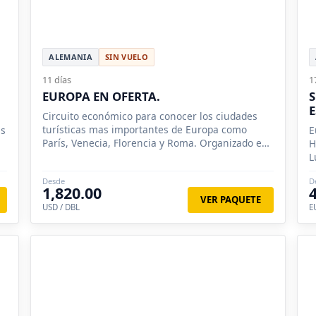
ALEMANIA
SIN VUELO
11 días
1
EUROPA EN OFERTA.
S
Circuito económico para conocer los ciudades
turísticas mas importantes de Europa como
as
E
París, Venecia, Florencia y Roma. Organizado en
H
grupo con tours en español.
L
O
Desde
D
S
1,820.00
Z
VER PAQUETE
USD / DBL
E