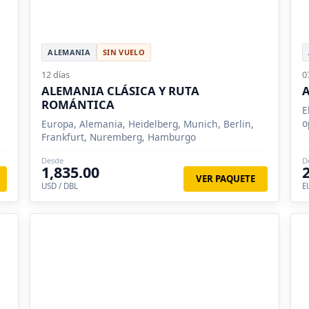
ALEMANIA
SIN VUELO
12 días
0
ALEMANIA CLÁSICA Y RUTA
ROMÁNTICA
E
o
Europa, Alemania, Heidelberg, Munich, Berlin,
Frankfurt, Nuremberg, Hamburgo
Desde
D
1,835.00
VER PAQUETE
USD / DBL
E