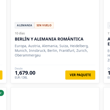
ALEMANIA
SIN VUELO
10 días
1
BERLÍN Y ALEMANIA ROMÁNTICA
Europa, Austria, Alemania, Suiza, Heidelberg,
Munich, Innsbruck, Berlin, Frankfurt, Zurich,
E
Oberammergau
H
Z
Desde
D
1,679.00
VER PAQUETE
EUR / DBL
E
r