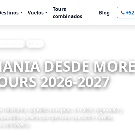
Tours
Destinos
Vuelos
Blog
+52
combinados
r cotización
Chat
MANIA DESDE MORE
OURS 2026-2027
 Alemania, capitales europeas, circuitos regionales y
ponibles, precios por persona, duración, hoteles,
ros de México.