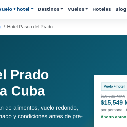
Vuelo + hotel
Destinos
Vuelos
Hoteles
Blog
a
Hotel Paseo del Prado
el Prado
 a Cuba
Vuelo + hotel
$18,522 MXN
$15,549
an de alimentos, vuelo redondo,
por persona ·
imado y condiciones antes de pre-
Ahorro aprox