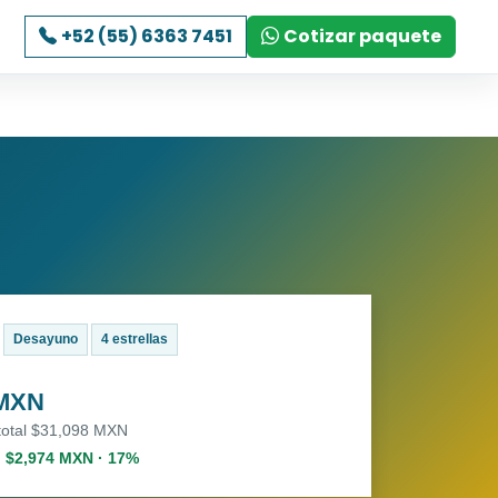
+52 (55) 6363 7451
Cotizar paquete
Desayuno
4 estrellas
 MXN
 total $31,098 MXN
. $2,974 MXN · 17%