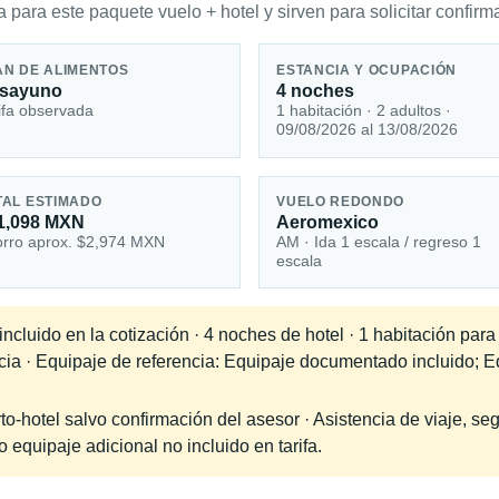
 para este paquete vuelo + hotel y sirven para solicitar confirma
AN DE ALIMENTOS
ESTANCIA Y OCUPACIÓN
sayuno
4 noches
ifa observada
1 habitación · 2 adultos ·
09/08/2026 al 13/08/2026
TAL ESTIMADO
VUELO REDONDO
1,098 MXN
Aeromexico
rro aprox. $2,974 MXN
AM · Ida 1 escala / regreso 1
escala
ncluido en la cotización · 4 noches de hotel · 1 habitación par
ncia · Equipaje de referencia: Equipaje documentado incluido; E
-hotel salvo confirmación del asesor · Asistencia de viaje, seg
equipaje adicional no incluido en tarifa.