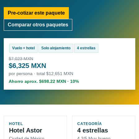
Pre-cotizar este paquete
Comparar otros paquetes
Vuelo + hotel
Solo alojamiento
4 estrellas
$7,023 MXN
$6,325 MXN
por persona · total $12,651 MXN
Ahorro aprox. $698.22 MXN · 10%
HOTEL
CATEGORÍA
Hotel Astor
4 estrellas
Ciudad de México
4.2/5 Muy bueno