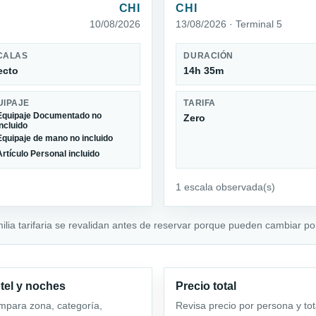
CHI
CHI
10/08/2026
13/08/2026 · Terminal 5
CALAS
DURACIÓN
ecto
14h 35m
UIPAJE
TARIFA
Equipaje Documentado no
Zero
incluido
Equipaje de mano no incluido
Artículo Personal incluido
1 escala observada(s)
milia tarifaria se revalidan antes de reservar porque pueden cambiar por
tel y noches
Precio total
para zona, categoría,
Revisa precio por persona y tot