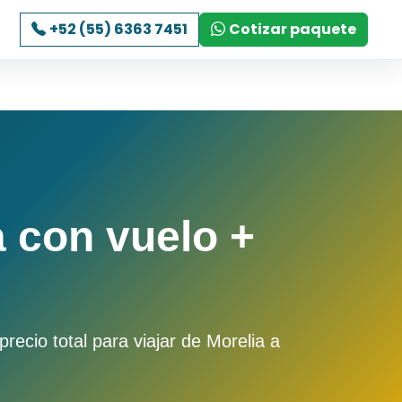
+52 (55) 6363 7451
Cotizar paquete
 con vuelo +
ecio total para viajar de Morelia a