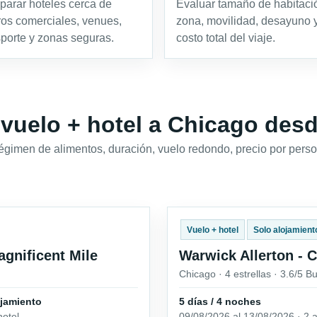
arar hoteles cerca de
Evaluar tamaño de habitaci
ros comerciales, venues,
zona, movilidad, desayuno 
sporte y zonas seguras.
costo total del viaje.
 vuelo + hotel a Chicago des
régimen de alimentos, duración, vuelo redondo, precio por perso
Vuelo + hotel
Solo alojamient
agnificent Mile
Warwick Allerton - 
Chicago · 4 estrellas · 3.6/5 B
ojamiento
5 días / 4 noches
hotel
09/08/2026 al 13/08/2026 · 2 a