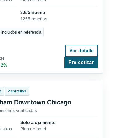
3.6/5 Bueno
1265 reseñas
 incluidos en referencia
Ver detalle
XN
Pre-cotizar
· 2%
o
2 estrellas
dham Downtown Chicago
piniones verificadas
Solo alojamiento
dultos
Plan de hotel