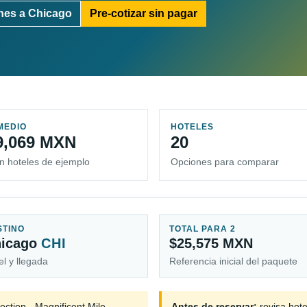
nes a Chicago
Pre-cotizar sin pagar
MEDIO
HOTELES
9,069 MXN
20
n hoteles de ejemplo
Opciones para comparar
STINO
TOTAL PARA 2
hicago
CHI
$25,575 MXN
el y llegada
Referencia inicial del paquete
ction - Magnificent Mile,
Antes de reservar:
revisa hote