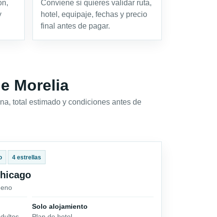
ón,
Conviene si quieres validar ruta,
y
hotel, equipaje, fechas y precio
final antes de pagar.
de Morelia
na, total estimado y condiciones antes de
o
4 estrellas
Chicago
ueno
Solo alojamiento
dultos
Plan de hotel