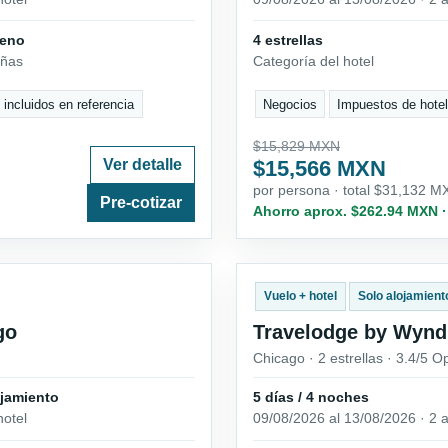
ueno
4 estrellas
eñas
Categoría del hotel
 incluidos en referencia
Negocios
Impuestos de hotel
$15,829 MXN
Ver detalle
$15,566 MXN
por persona · total $31,132 M
Pre-cotizar
Ahorro aprox. $262.94 MXN 
Vuelo + hotel
Solo alojamient
go
Travelodge by Wyn
Chicago · 2 estrellas · 3.4/5 O
ojamiento
5 días / 4 noches
hotel
09/08/2026 al 13/08/2026 · 2 a