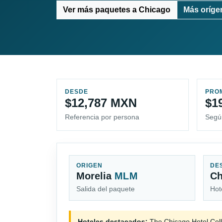
Ver más paquetes a Chicago
Más oríge
DESDE
PRO
$12,787 MXN
$1
Referencia por persona
Segú
ORIGEN
DE
Morelia
MLM
C
Salida del paquete
Hot
Hoteles destacados:
The Chicago Hotel Colle