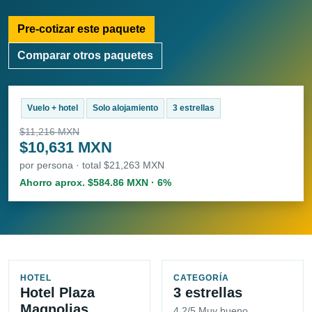
Pre-cotizar este paquete
Comparar otros paquetes
Vuelo + hotel
Solo alojamiento
3 estrellas
$11,216 MXN
$10,631 MXN
por persona · total $21,263 MXN
Ahorro aprox. $584.86 MXN · 6%
HOTEL
CATEGORÍA
Hotel Plaza
3 estrellas
Magnolias
4.2/5 Muy bueno