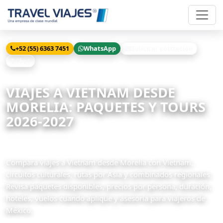
+52 (55) 6363 7451
WhatsApp
Solicitar cotización
Chat
Inicio
Viajes
Vietnam desde Morelia
VIAJES A VIETNAM DESDE
MORELIA: PAQUETES Y TOURS
2026-2027
6 paquetes disponibles
Compara viajes a Vietnam desde Morelia con Vietnam,
circuitos culturales, rutas por Asia y combinados regionales.
Revisa paquetes disponibles, precios por persona, duración,
hoteles, vuelos cuando aplique y asesoría para viajeros de
México.