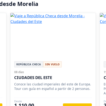
 desde Morelia
REPÚBLICA CHECA
SIN VUELO
08 días
1
CIUDADES DEL ESTE
Conoce las ciudad imperiales del este de Europa.
E
Tour con guía en español a partir de 2 personas.
P
A
N
Desde
D
1,110.00