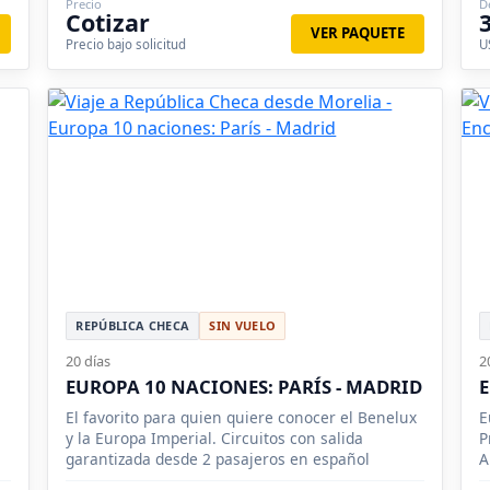
Precio
D
Cotizar
VER PAQUETE
Precio bajo solicitud
U
REPÚBLICA CHECA
SIN VUELO
20 días
2
EUROPA 10 NACIONES: PARÍS - MADRID
El favorito para quien quiere conocer el Benelux
E
y la Europa Imperial. Circuitos con salida
P
garantizada desde 2 pasajeros en español
A
I