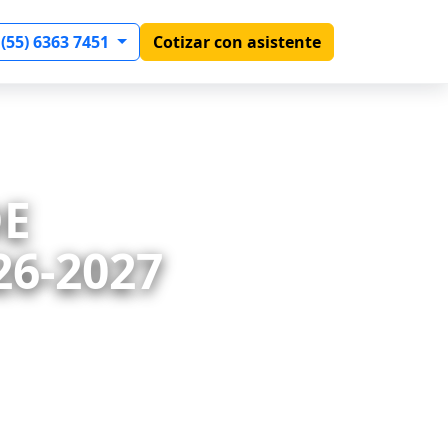
 (55) 6363 7451
Cotizar con asistente
DE
26-2027