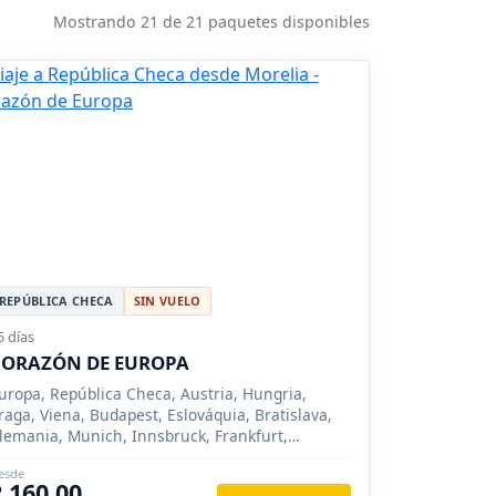
Mostrando 21 de 21 paquetes disponibles
REPÚBLICA CHECA
SIN VUELO
5 días
CORAZÓN DE EUROPA
uropa, República Checa, Austria, Hungria,
raga, Viena, Budapest, Eslováquia, Bratislava,
lemania, Munich, Innsbruck, Frankfurt,
uremberg, Salzburgo, Oberammergau
esde
2,160.00