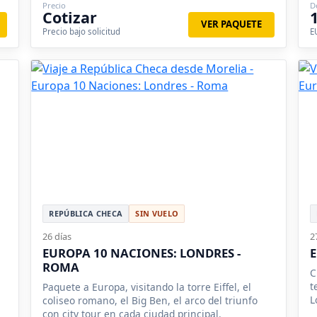
Precio
D
R
Cotizar
L
VER PAQUETE
Precio bajo solicitud
E
L
REPÚBLICA CHECA
SIN VUELO
26 días
2
EUROPA 10 NACIONES: LONDRES -
E
ROMA
C
t
Paquete a Europa, visitando la torre Eiffel, el
L
coliseo romano, el Big Ben, el arco del triunfo
R
con city tour en cada ciudad principal.