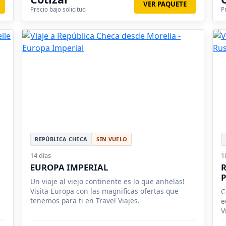
VER PAQUETE
Precio bajo solicitud
P
REPÚBLICA CHECA
SIN VUELO
14 días
1
EUROPA IMPERIAL
R
Un viaje al viejo continente es lo que anhelas!
Visita Europa con las magnificas ofertas que
C
tenemos para ti en Travel Viajes.
e
V