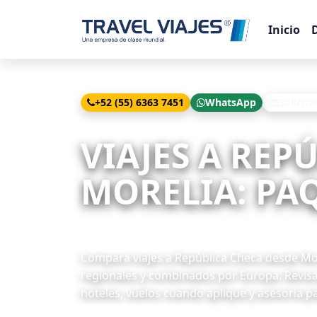
Inicio
+52 (55) 6363 7451
WhatsApp
Solicita
Inicio
Viajes
República Checa desde Morelia
VIAJES A REP
MORELIA: PAQ
21 paquetes disponibles
Compara viajes a República Checa desde More
regionales y combinados por Europa. Revisa
hoteles, vuelos cuando aplique y asesoría pa