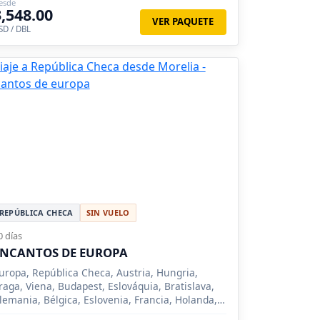
esde
3,548.00
VER PAQUETE
SD / DBL
REPÚBLICA CHECA
SIN VUELO
0 días
ENCANTOS DE EUROPA
uropa, República Checa, Austria, Hungria,
raga, Viena, Budapest, Eslováquia, Bratislava,
lemania, Bélgica, Eslovenia, Francia, Holanda,
talia, París, Munich, Innsbruck, Venecia,