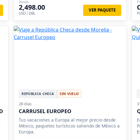
Desde
P
B
2,498.00
L
VER PAQUETE
USD / DBL
P
S
REPÚBLICA CHECA
SIN VUELO
28 días
3
D
CARRUSEL EUROPEO
Q
,
Tus vacaciones a Europa al mejor precio desde
E
México, paquetes turísticos saliendo de México a
P
Europa.
E
S