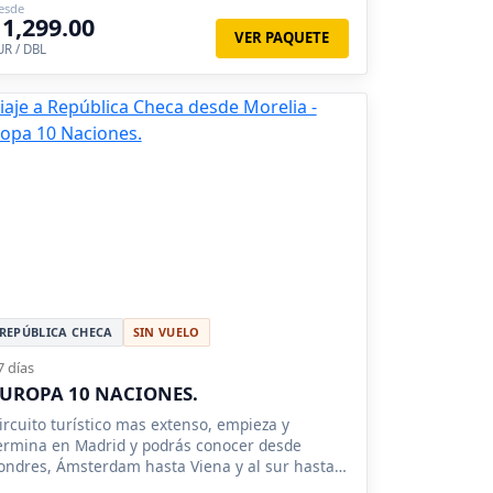
esde
oma, Milan, Madrid, Zaragoza, Barcelona,
11,299.00
ondres, Brujas, Ámsterdam, Frankfurt, Pisa,
VER PAQUETE
UR / DBL
ucerna, Nuremberg, Siena, Salzburgo
REPÚBLICA CHECA
SIN VUELO
7 días
UROPA 10 NACIONES.
ircuito turístico mas extenso, empieza y
ermina en Madrid y podrás conocer desde
ondres, Ámsterdam hasta Viena y al sur hasta
oma.