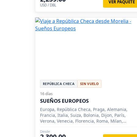
VER PAQUETE
USD / DBL
REPÚBLICA CHECA
SIN VUELO
16 días
SUEÑOS EUROPEOS
Europa, República Checa, Praga, Alemania,
Francia, Italia, Suiza, Bolonia, Dijon, París,
Verona, Venecia, Florencia, Roma, Milan,
Frankfurt, Padua, Sirmione, Como, Lucerna,
Desde
Zurich, Nuremberg, Siena
2,300.00