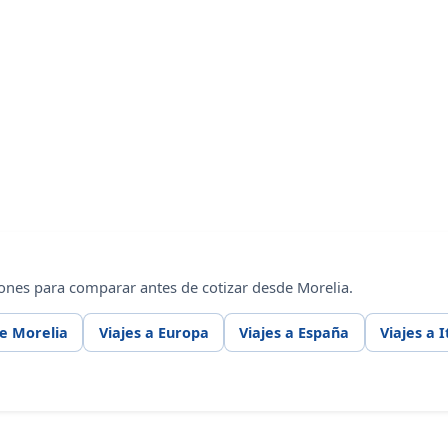
ones para comparar antes de cotizar desde Morelia.
de Morelia
Viajes a Europa
Viajes a España
Viajes a I