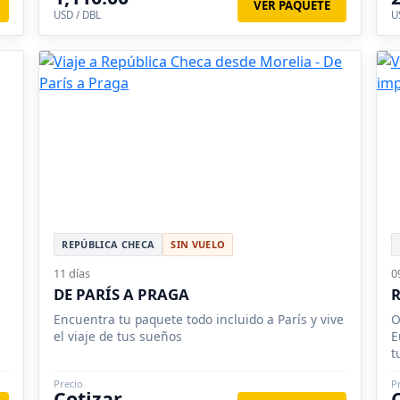
VER PAQUETE
USD / DBL
U
REPÚBLICA CHECA
SIN VUELO
11 días
0
DE PARÍS A PRAGA
R
Encuentra tu paquete todo incluido a París y vive
O
el viaje de tus sueños
E
t
Precio
P
Cotizar