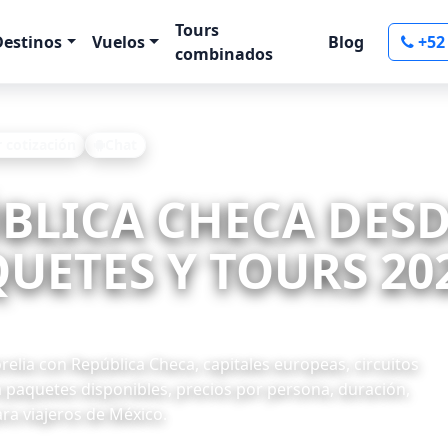
Tours
Destinos
Vuelos
Blog
+52
combinados
r cotización
Chat
ÚBLICA CHECA DES
UETES Y TOURS 20
lia con República Checa, capitales europeas, circuitos
 paquetes disponibles, precios por persona, duración,
ra viajeros de México.