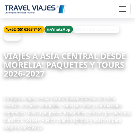
+52 (55) 6363 7451
WhatsApp
Solicitar cotización
Chat
Inicio
Viajes
Asia Central desde Morelia
VIAJES A ASIA CENTRAL DESDE
MORELIA: PAQUETES Y TOURS
2026-2027
2 paquetes disponibles
Compara viajes a Asia Central desde Morelia con Asia
Central, circuitos culturales, rutas por Asia y combinados
regionales. Revisa paquetes disponibles, precios por persona,
duración, hoteles, vuelos cuando aplique y asesoría para
viajeros de México.