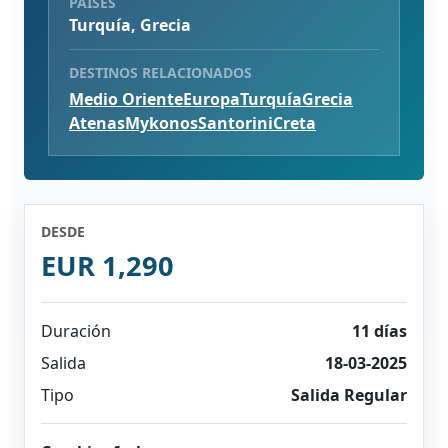
PAÍSES
Turquía, Grecia
DESTINOS RELACIONADOS
Medio Oriente
Europa
Turquía
Grecia
Atenas
Mykonos
Santorini
Creta
DESDE
EUR 1,290
Duración
11 días
Salida
18-03-2025
Tipo
Salida Regular