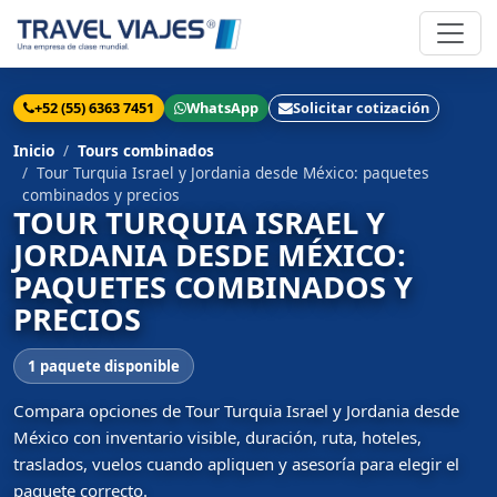
+52 (55) 6363 7451
WhatsApp
Solicitar cotización
Inicio
Tours combinados
Tour Turquia Israel y Jordania desde México: paquetes
combinados y precios
TOUR TURQUIA ISRAEL Y
JORDANIA DESDE MÉXICO:
PAQUETES COMBINADOS Y
PRECIOS
1 paquete disponible
Compara opciones de Tour Turquia Israel y Jordania desde
México con inventario visible, duración, ruta, hoteles,
traslados, vuelos cuando apliquen y asesoría para elegir el
paquete correcto.